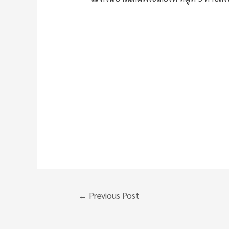
Post
←
Previous Post
navigation