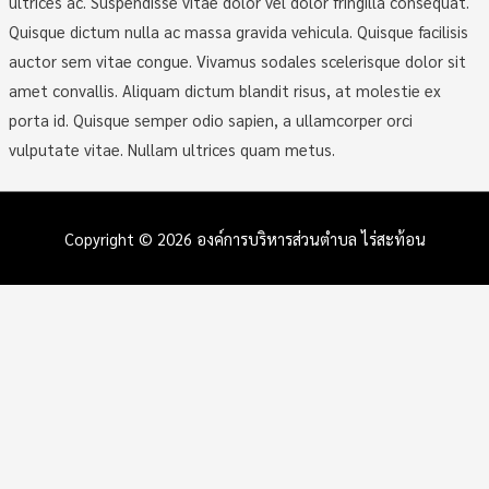
ultrices ac. Suspendisse vitae dolor vel dolor fringilla consequat.
Quisque dictum nulla ac massa gravida vehicula. Quisque facilisis
auctor sem vitae congue. Vivamus sodales scelerisque dolor sit
amet convallis. Aliquam dictum blandit risus, at molestie ex
porta id. Quisque semper odio sapien, a ullamcorper orci
vulputate vitae. Nullam ultrices quam metus.
Copyright © 2026
องค์การบริหารส่วนตำบล ไร่สะท้อน
Scroll
to
Top