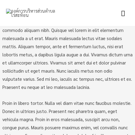
งานสปสช.
Mai
Lorem ipsum dolor sit amet, consectetur adipiscing elit.
Pellentesque ac tincidunt felis. Nulla nec tincidunt purus. Aenean
Men
commodo aliquam nibh. Quisque vel lorem in elit elementum
malesuada a ut erat. Mauris malesuada lectus vitae sodales
mattis. Aliquam tempor, ante et fermentum luctus, nisi erat
lobortis metus, a dapibus ligula augue a dui. Vivamus dictum urna
et ullamcorper ultrices. Vivamus sit amet dui et dolor pulvinar
sollicitudin ut eget mauris. Nunc iaculis metus non odio
vulputate varius. Sed mi leo, iaculis ac tempus nec, ultrices et ex.
Praesent eu neque at leo malesuada lacinia.
Proin in libero tortor. Nulla vel diam vitae nunc faucibus molestie.
Donec in ultrices justo. Praesent nec pharetra quam, eget
vehicula magna. Proin in eros malesuada, suscipit arcu non,
congue purus. Mauris posuere maximus enim, vel convallis nunc